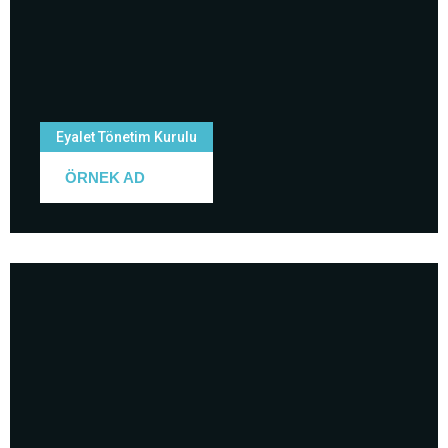
Eyalet Tönetim Kurulu
ÖRNEK AD