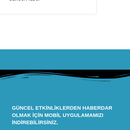
GÜNCEL ETKINLIKLERDEN HABERDAR
OLMAK IÇIN MOBIL UYGULAMAMIZI
INDIREBILIRSINIZ.