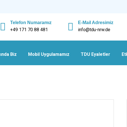
Telefon Numaramız
E-Mail Adresimiz
+49 171 70 88 481
info@tdu-nrw.de
ında Biz
Mobil Uygulamamız
TDU Eyaletler
Et