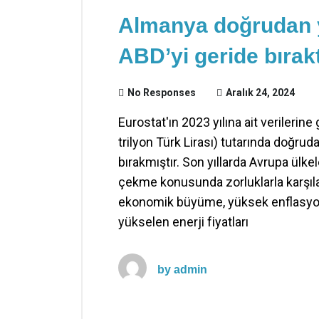
Almanya doğrudan y
ABD’yi geride bırakt
No Responses
Aralık 24, 2024
Eurostat'ın 2023 yılına ait verilerin
trilyon Türk Lirası) tutarında doğrud
bırakmıştır. Son yıllarda Avrupa ülk
çekme konusunda zorluklarla karşıl
ekonomik büyüme, yüksek enflasyon, 
yükselen enerji fiyatları
by
admin