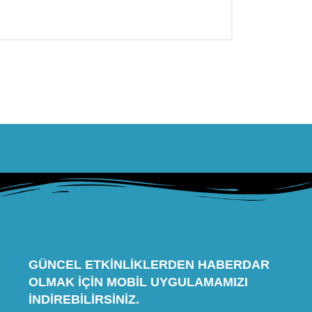
GÜNCEL ETKINLIKLERDEN HABERDAR
OLMAK IÇIN MOBIL UYGULAMAMIZI
INDIREBILIRSINIZ.