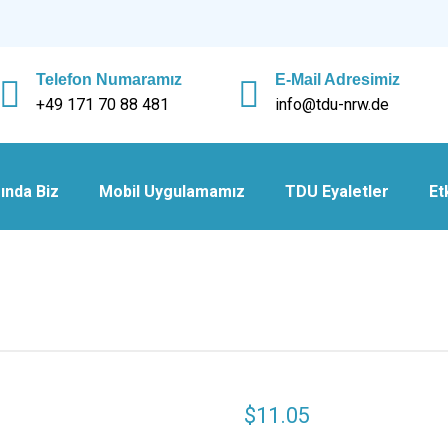
Telefon Numaramız
E-Mail Adresimiz
+49 171 70 88 481
info@tdu-nrw.de
ında Biz
Mobil Uygulamamız
TDU Eyaletler
Et
$
11.05