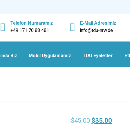
Telefon Numaramız
E-Mail Adresimiz
+49 171 70 88 481
info@tdu-nrw.de
ında Biz
Mobil Uygulamamız
TDU Eyaletler
Et
$
45.00
$
35.00